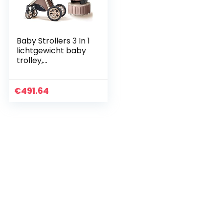
Baby Strollers 3 In 1
lichtgewicht baby
trolley,
opvouwbare
kinderwagen koets
luxe baby
€
491.64
kinderwagen
(Color : Khaki)