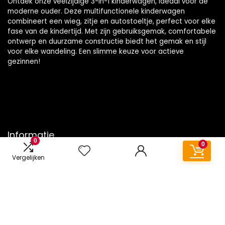
Ontdek onze veelzijdige 3-in-1 kinderwagen, ideaal voor de
moderne ouder. Deze multifunctionele kinderwagen
combineert een wieg, zitje en autostoeltje, perfect voor elke
fase van de kindertijd. Met zijn gebruiksgemak, comfortabele
ontwerp en duurzame constructie biedt het gemak en stijl
voor elke wandeling. Een slimme keuze voor actieve
gezinnen!
Informatie
0
0
Contact
Vergelijken
Klantenservice
Over ons
Onze webshops
Vacature