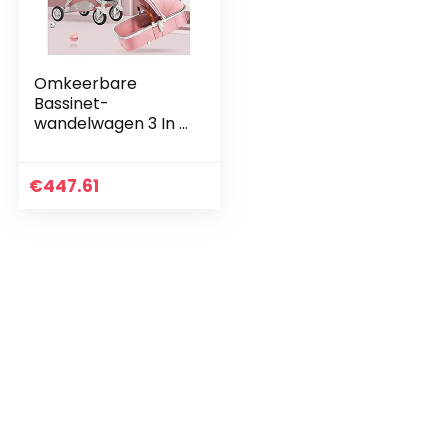
Omkeerbare
Bassinet-
wandelwagen 3 In 1
Kinderwagen Koets
Lichtgewicht Vouw
Pasgeboren
€
447.61
Kinderwagen
Wandelwagen
Met…